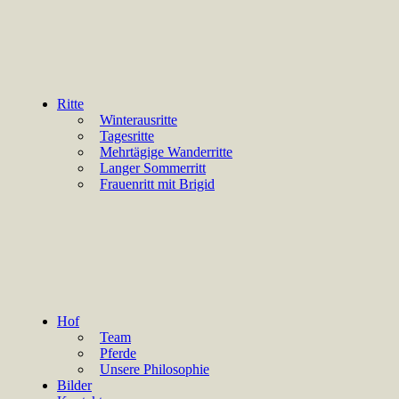
Ritte
Winterausritte
Tagesritte
Mehrtägige Wanderritte
Langer Sommerritt
Frauenritt mit Brigid
Hof
Team
Pferde
Unsere Philosophie
Bilder