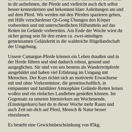
in dir aufnehmen, die Pferde und vielleicht auch dich selbst
besser kennenlernen und bekommst klare Anleitungen am und
auf dem Pferd. Wir werden mit den Pferden spazieren gehen,
mit Hilfe verschiedener Qi-Gong Übungen den Körper
vorbereiten und mit unterschiedlichen Hilfsmitteln auf das
Reiten im Gelände vorbereiten. Am Ende der Woche wirst du
sicher genug sein für den ersten ca. zwei-stündigen
gemeinsamen Geländeritt in die waldreiche Hügellandschaft
der Umgebung.
Unsere Camargue-Pferde können ein Leben draußen und in
der Herde führen und sind dadurch robust, gesund und
ausgeglichen. Sie sind von uns bestens als Wanderreitpferde
ausgebildet und haben viel Erfahrung im Umgang mit
Menschen. Der Kurs richtet sich an motivierte Erwachsene
mit und ohne Vorkenntnisse, die gemeinschaftlich, in
entspannter und familiärer Atmosphäre Gelände-Reiten lernen
wollen und ein einfaches Landleben genießen können. Im
Gegensatz zu unseren Intensivkurs am Wochenende,
(Einsteigerkurs) hast du in dieser Woche mehr Raum und
auch Zeit um dich auf Pferd, Mensch & Natur besser
einzulassen.
Es besteht eine Gewichtsbeschränkung von 85kg.