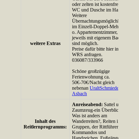
oder zelten ist kostenfrei,
WC und Dusche im Haus.
Weitere
Übernachtungsmöglichkeiten
im Einzell-Doppel-Mehrbett-
o. Appartementzimmer,
jeweils mit eigenem Bad,
weitere Extras
sind möglich.
Preise dafür bitte hier in der
WRS anfragen.
036087/333966
Schöne großzügige
Ferienwohnung ca.
50€-70€/Nacht gleich
nebenan
UraltSchmiede
Asbach
Anreiseabend:
Sattel und
Zaumzeug-ein Überblick,
Was ist anders am
Inhalt des
Wanderreiten?, Reiten in
Reitlernprogramms:
Gruppen, der Rittführer,
Kommandos und
Handzeichen, Fußgänger,