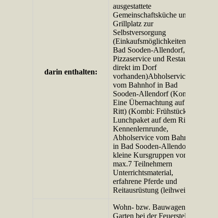
ausgestattete
Gemeinschaftsküche und
Grillplatz zur
Selbstversorgung
(Einkaufsmöglichkeiten in
Bad Sooden-Allendorf,
Pizzaservice und Restaurant
direkt im Dorf
darin enthalten:
vorhanden)Abholservice
vom Bahnhof in Bad
Sooden-Allendorf (Kombi:
Eine Übernachtung auf dem
Ritt) (Kombi: Frühstück und
Lunchpaket auf dem Ritt)
Kennenlernrunde,
Abholservice vom Bahnhof
in Bad Sooden-Allendorf,
kleine Kursgruppen von
max.7 Teilnehmern
Unterrichtsmaterial,
erfahrene Pferde und
Reitausrüstung (leihweise)
Wohn- bzw. Bauwagen im
Garten bei der Feuerstelle