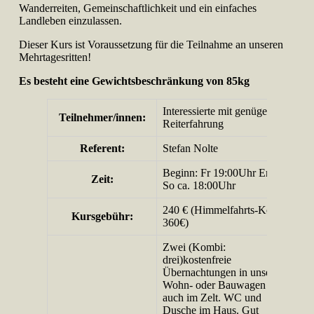
Wanderreiten, Gemeinschaftlichkeit und ein einfaches
Landleben einzulassen.
Dieser Kurs ist Voraussetzung für die Teilnahme an unseren
Mehrtagesritten!
Es besteht eine Gewichtsbeschränkung von 85kg
Interessierte mit genügend
Teilnehmer/­innen:
Reiterfahrung
Referent:
Stefan Nolte
Beginn: Fr 19:00Uhr Ende:
Zeit:
So ca. 18:00Uhr
240 € (Himmelfahrts-Kombi:
Kursgebühr:
360€)
Zwei (Kombi:
drei)kostenfreie
Übernachtungen in unserem
Wohn- oder Bauwagen oder
auch im Zelt. WC und
Dusche im Haus. Gut