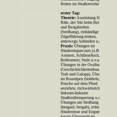
Reiten im Straßenverkehr
erster Tag:
Theorie:
Ausrüstung für die
Ritte, der Sitz beim Bergauf-
und Bergabreiten
(Steilhang), einhändige
Zügelführung-lenken,
unterwegs Anbinden u.a.
Praxis:
Übungen im
Hindernisparcours (z.B.
Aststern, Schlüsselloch,
Reifenmeer, Stufe u.v.a.),
Übungen in der Ovalbahn
(Geschicklichkeitsübung im
Trab und Galopp), Übungen
im Roundpen (hobbeln,
Poncho auf dem Pferd
anziehen, rückwärtsrichten,
linksum-linksum
Straßenüberquerung u.a.),
Übungen am Steilhang
(bergauf, bergab), reiten über
Hindernisse und Engstellen,
kurzer Übungsritt im