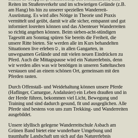
Reiten im Straßenverkehr und im schwierigen Gelände (z.B.
am Hang) bis hin zu unserer speziellen Wanderreit-
Ausrüstung. Es wird alles Nötige in Theorie und Praxis
vermittelt und geübt, damit wir alle sicher, entspannt und gut
informiert losreiten können und das Abenteuer Wanderreiten
so richtig angehen können. Beim sieben-acht-stündigen
Tagesritt am Sonntag spüren Sie bereits die Freiheit, die
unsere Ritte bieten. Sie werden alle im Kurs behandelten
Situationen live erleben☺, in allen Gangarten, in
unwegsamen Gelände und mit vielen neuen Eindrücken zu
Pferd. Auch die Mittagspause wird ein Naturerlebnis, denn
wir werden alles was wir benötigen in unseren Satteltaschen
verstauen und an einem schönen Ort, gemeinsam mit den
Pferden rasten.
Durch Offenstall- und Weidehaltung können unsere Pferde
(Haflinger, Camargue, Andalusier) ein Leben draußen und in
der Herde führen, bekommen viel Licht, Bewegung und
Training und sind dadurch gesund, fit und ausgeglichen. Alle
Pferde sind bestens von uns zum Trekking- und Wanderreiten
ausgebildet.
Unsere idyllisch gelegene Wanderreitschule Asbach am
Grünen Band bietet eine wunderbare Umgebung und
traumhafte Landschaft um sich auf das Naturerlebnis