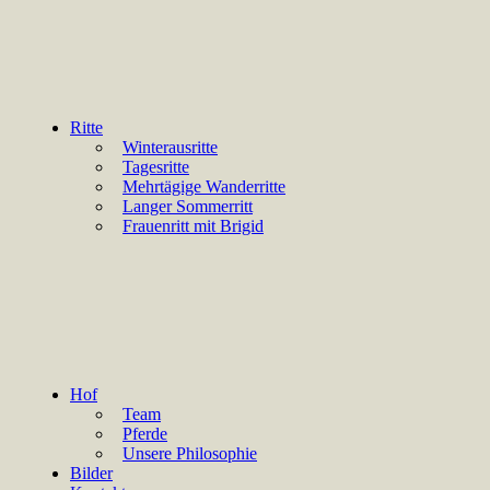
Ritte
Winterausritte
Tagesritte
Mehrtägige Wanderritte
Langer Sommerritt
Frauenritt mit Brigid
Hof
Team
Pferde
Unsere Philosophie
Bilder