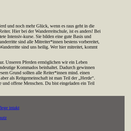
ferd und noch mehr Glück, wenn es raus geht in die
eiter. Hier bei der Wanderreitschule, ist es anders! Bei
ete Intensiv-kurse. Sie bilden eine gute Basis und
erritte sind alle Mitreiter*innen bestens vorbereitet,
anderritte sind uns heilig. Wer hier mitreitet, kommt
ur. Unseren Pferden ermöglichen wir ein Leben
d eindeutige Kommados beinhaltet. Dadurch gewinnen
iesem Grund sollten alle Reiter*innen mind. einen
 aber als Reitgemeinschaft ist man Teil der „Herde“.
de und offene Menschen. Du bist eingeladen ein Teil
lege intakt
hutz