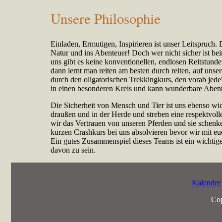
Unsere Philosophie
Einladen, Ermutigen, Inspirieren ist unser Leitspruc
Natur und ins Abenteuer! Doch wer nicht sicher ist beim
uns gibt es keine konventionellen, endlosen Reitstunde
dann lernt man reiten am besten durch reiten, auf unse
durch den oligatorischen Trekkingkurs, den vorab jede*
in einen besonderen Kreis und kann wunderbare Abent
Die Sicherheit von Mensch und Tier ist uns ebenso w
draußen und in der Herde und streben eine respektvol
wir das Vertrauen von unseren Pferden und sie schenken
kurzen Crashkurs bei uns absolvieren bevor wir mit euc
Ein gutes Zusammenspiel dieses Teams ist ein wichtige
davon zu sein.
Kalender
Cop