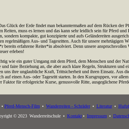
h. Das Glück der Erde findet man bekanntermaßen auf dem Rücken der P
 Reiten, muss es lernen und das kann sehr leidlich sein für Pferd und R
n, sondern kompakte, gut konzipierte und aufs Geländereiten ausgericht
ren regelmäßigen Aus- und Tagesritten. Auch für unsere mehrtägigen Wand
r bereits erfahrene Reiter*in absolviert. Denn unsere anspruchsvollen W
euer erleben!
ichtig wie ein guter Umgang mit dem Pferd, dem Menschen und der Nat
le und faire Beziehung an, die aber auch klare Regeln, Strukturen un
 uns ihre unglaubliche Kraft, Trittsicherheit und ihren Einsatz. Aus d
h auf einen Aus- oder Tagesritt starten. In den Kursgruppen, vor allem
r Faktor für erfolgreiche Kurse, genussvolle Ritte, ausgeglichene Pfer
•
Pferd-Mensch-Film
•
Wanderreiten - Schräder
•
Literatur
•
Hufpf
yright © 2023 Wanderreitschule •
Kontakt
•
Impressum
•
Datensc